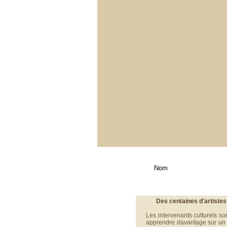
Des centaines d'artistes 
Les intervenants culturels s
apprendre davantage sur un do